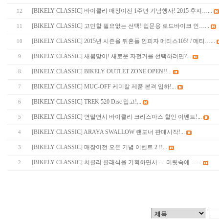
[
BIKELY CLASSIC
]
바이클리 매장이전 1주년 기념행사! 2015 후지…...
12
[
BIKELY CLASSIC
]
고민할 필요없는 선택! 입문용 로드바이크 인…...
11
[
BIKELY CLASSIC
]
2015년 시즌을 뒤흔들 인피자 메티스105! / 메티…...
10
[
BIKELY CLASSIC
]
새봄맞이! 새로운 자전거를 선택하려면?...
9
[
BIKELY CLASSIC
]
BIKELY OUTLET ZONE OPEN!!...
8
[
BIKELY CLASSIC
]
MUC-OFF 케미칼 제품 본격 입하!...
7
[
BIKELY CLASSIC
]
TREK 520 Disc 입고!...
6
[
BIKELY CLASSIC
]
연말연시 바이클리 크리스마스 할인 이벤트!...
5
[
BIKELY CLASSIC
]
ARAYA SWALLOW 랜도너 판매시작!...
4
[
BIKELY CLASSIC
]
매장이전 오픈 기념 이벤트 2 !!...
3
[
BIKELY CLASSIC
]
치클리 클래식을 기획하면서..... 머릿속에 …...
2